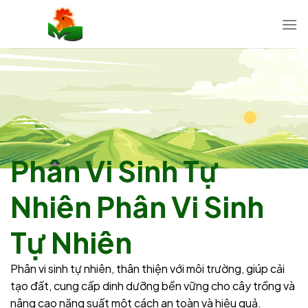
Chuyển
đến
nội
dung
Phân Vi Sinh Tự
Nhiên Phân Vi Sinh
Tự Nhiên
à
Phân vi sinh tự nhiên, thân thiện với môi trường, giúp cải
Ph
tạo đất, cung cấp dinh dưỡng bền vững cho cây trồng và
t
nâng cao năng suất một cách an toàn và hiệu quả.
n