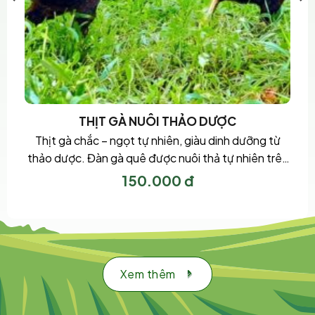
THỊT GÀ NUÔI THẢO DƯỢC
Thịt gà chắc – ngọt tự nhiên, giàu dinh dưỡng từ
thảo dược. Đàn gà quê được nuôi thả tự nhiên trên
đồi, uống nước khe tinh khiết, ăn khẩu phần đặc
150.000
đ
biệt gồm: quế, tỏi, atiso, nghệ, cỏ lào, hoàn ngọc,
mật gấu, kết hợp ngô, sắn, cám và đậu tương.
Thành phần dinh dưỡng: giàu [...]
Xem thêm