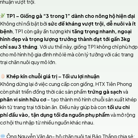
nhuận vượt trội.
TP1 – Giống gà “3 trong 1” dành cho nông hộ hiện đại
Không chỉ nổi bật bởi
sức đề kháng vượt trội, dễ nuôi và ít
bệnh
, TP1 còn gây ấn tượng khi
tăng trọng nhanh, ngoại
hình đẹp và trọng lượng trưởng thành đạt tới gần 3kg
chỉ sau 3 tháng
. Với ưu thế này, giống TP1 không chỉ phù hợp
cho mô hình hộ gia đình nhỏ lẻ mà còn lý tưởng với các trang
trại chăn nuôi quy mô lớn.
Khép kín chuỗi giá trị – Tối ưu lợi nhuận
Không dừng lại ở việc cung cấp con giống, HTX Tiên Phong
còn phát triển đồng thời các sản phẩm
trứng gà sạch
và
phân vi sinh hữu cơ
– tạo thành mô hình chuỗi sản xuất khép
kín từ trang trại tới bàn ăn. Điều này giúp bà con
tối ưu chi
phí đầu vào, tận dụng tối đa nguồn phụ phẩm
và mở rộng
cơ hội thu nhập từ nhiều nguồn khác nhau.
Ông Nguyễn Văn An– hộ chăn nuôi tại Bảo Thắng chia sẻ: