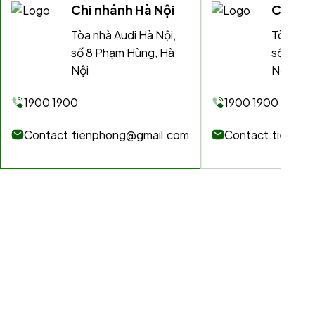
Chi nhánh Hà Nội
Chi nh
Tòa nhà Audi Hà Nội,
Tòa nhà 
số 8 Phạm Hùng, Hà
số 8 Ph
Nội
Nội
1900 1900
1900 1900
Contact.tienphong@gmail.com
Contact.tienph