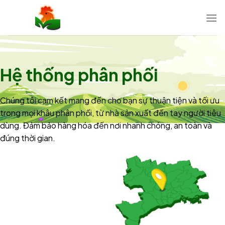
Chuyển
đến
nội
dung
Hệ thống phân phối
Chúng tôi cam kết mang đến cho bạn sự thuận tiện và tối ưu
trong mọi khâu phân phối, từ nhà sản xuất đến tay người tiêu
dùng. Đảm bảo hàng hóa đến nơi nhanh chóng, an toàn và
đúng thời gian.