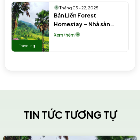
Tháng 05 - 22, 2025
Bản Liền Forest
Homestay – Nhà sàn
truyền thống người Tày
Xem thêm
#5
Traveling
TIN TỨC TƯƠNG TỰ