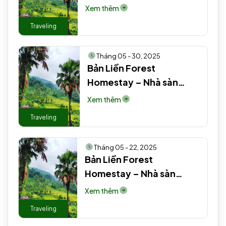
truyền thống người Tày
Xem thêm
#2 EN
Traveling
Tháng 05 - 30, 2025
Bản Liền Forest
Homestay – Nhà sàn
truyền thống người Tày
Xem thêm
EN
Traveling
Tháng 05 - 22, 2025
Bản Liền Forest
Homestay – Nhà sàn
truyền thống người Tày
Xem thêm
#2 #4
Traveling