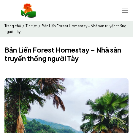
Chuyển
đến
nội
dung
Trang chủ
/
Tin tức
/
Bản Liền Forest Homestay – Nhà sàn truyền thống
người Tày
Bản Liền Forest Homestay – Nhà sàn
truyền thống người Tày