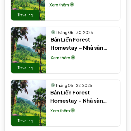
truyền thống người Tày
Xem thêm
#2 EN
Traveling
Tháng 05 - 30, 2025
Bản Liền Forest
Homestay – Nhà sàn
truyền thống người Tày
Xem thêm
EN
Traveling
Tháng 05 - 22, 2025
Bản Liền Forest
Homestay – Nhà sàn
truyền thống người Tày
Xem thêm
#3
Traveling