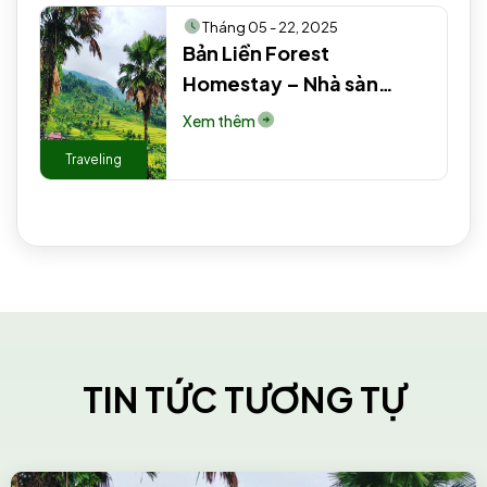
Tháng 05 - 22, 2025
Bản Liền Forest
Homestay – Nhà sàn
truyền thống người Tày
Xem thêm
#2 #3
Traveling
TIN TỨC TƯƠNG TỰ