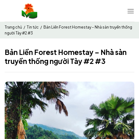
Chuyển
đến
nội
dung
Trang chủ
/
Tin tức
/
Bản Liền Forest Homestay – Nhà sàn truyền thống
người Tày #2 #3
Bản Liền Forest Homestay – Nhà sàn
truyền thống người Tày #2 #3