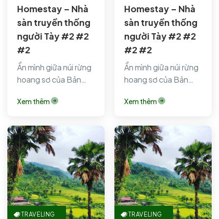
Homestay – Nhà
Homestay – Nhà
sàn truyền thống
sàn truyền thống
người Tày #2 #2
người Tày #2 #2
#2
#2 #2
Ẩn mình giữa núi rừng
Ẩn mình giữa núi rừng
hoang sơ của Bản
hoang sơ của Bản
Liền (Bắc Hà, Lào
Liền (Bắc Hà, Lào
Xem thêm
Xem thêm
Cai), Bản…
Cai), Bản…
TRAVELING
TRAVELING