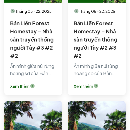
Tháng 05 - 22, 2025
Tháng 05 - 22, 2025
Bản Liền Forest
Bản Liền Forest
Homestay – Nhà
Homestay – Nhà
sàn truyền thống
sàn truyền thống
người Tày #3 #2
người Tày #2 #3
#2
#2
Ẩn mình giữa núi rừng
Ẩn mình giữa núi rừng
hoang sơ của Bản
hoang sơ của Bản
Liền (Bắc Hà, Lào
Liền (Bắc Hà, Lào
Xem thêm
Xem thêm
Cai), Bản…
Cai), Bản…