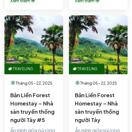
Xem thêm
Xem thêm
Cai), Bản…
Cai), Bản…
TRAVELING
TRAVELING
Tháng 05 - 22, 2025
Tháng 05 - 22, 2025
Bản Liền Forest
Bản Liền Forest
Homestay – Nhà
Homestay – Nhà
sàn truyền thống
sàn truyền thống
người Tày #5
người Tày
Ẩn mình giữa núi rừng
Ẩn mình giữa núi rừng