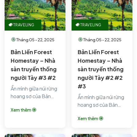
TRAVELING
TRAVELING
Tháng 05 - 22, 2025
Tháng 05 - 22, 2025
Bản Liền Forest
Bản Liền Forest
Homestay – Nhà
Homestay – Nhà
sàn truyền thống
sàn truyền thống
người Tày #3 #2
người Tày #2 #2
#3
Ẩn mình giữa núi rừng
hoang sơ của Bản
Ẩn mình giữa núi rừng
Liền (Bắc Hà, Lào
hoang sơ của Bản
Xem thêm
Cai), Bản…
Liền (Bắc Hà, Lào
Xem thêm
Cai), Bản…