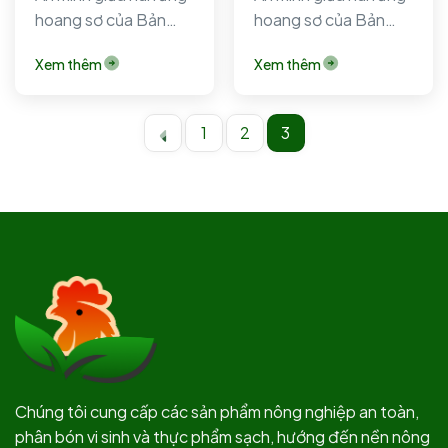
hoang sơ của Bản
hoang sơ của Bản
Liền (Bắc Hà, Lào
Liền (Bắc Hà, Lào
Xem thêm
Xem thêm
Cai), Bản…
Cai), Bản…
1
2
3
Chúng tôi cung cấp các sản phẩm nông nghiệp an toàn,
phân bón vi sinh và thực phẩm sạch, hướng đến nền nông