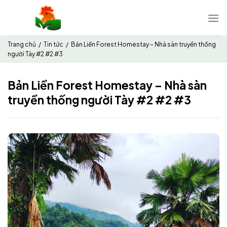
Chuyển
đến
nội
dung
Trang chủ
/
Tin tức
/
Bản Liền Forest Homestay – Nhà sàn truyền thống
người Tày #2 #2 #3
Bản Liền Forest Homestay – Nhà sàn
truyền thống người Tày #2 #2 #3