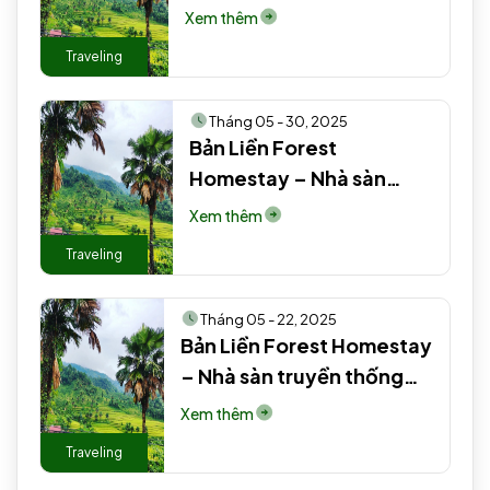
truyền thống người Tày
Xem thêm
#2 EN
Traveling
Tháng 05 - 30, 2025
Bản Liền Forest
Homestay – Nhà sàn
truyền thống người Tày
Xem thêm
EN
Traveling
Tháng 05 - 22, 2025
Bản Liền Forest Homestay
– Nhà sàn truyền thống
người Tày #3 #2 #2
Xem thêm
Traveling