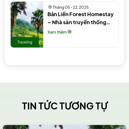
Tháng 05 - 22, 2025
Bản Liền Forest Homestay
– Nhà sàn truyền thống
người Tày #2 #3 #2
Xem thêm
Traveling
TIN TỨC TƯƠNG TỰ