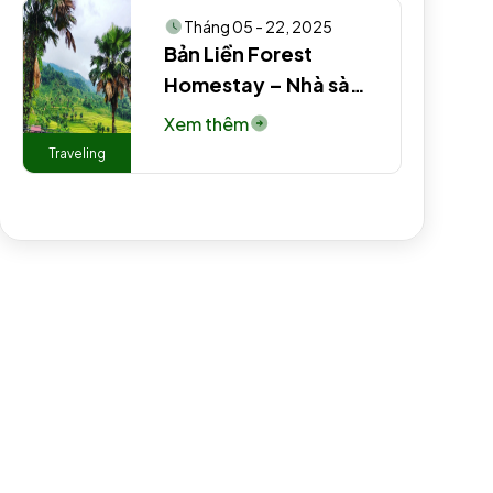
Tháng 05 - 22, 2025
Bản Liền Forest
Homestay – Nhà sàn
truyền thống người
Xem thêm
Tày #2 #3 #2
Traveling