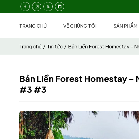
Chuyển
đến
nội
TRANG CHỦ
VỀ CHÚNG TÔI
SẢN PHẨM
dung
Trang chủ
/
Tin tức
/
Bản Liền Forest Homestay – Nh
Bản Liền Forest Homestay – 
#3 #3