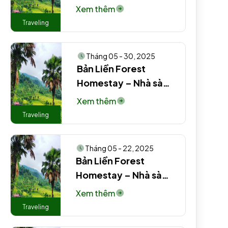
truyền thống người
Xem thêm
Tày #2 EN
Traveling
Tháng 05 - 30, 2025
Bản Liền Forest
Homestay – Nhà sàn
truyền thống người
Xem thêm
Tày EN
Traveling
Tháng 05 - 22, 2025
Bản Liền Forest
Homestay – Nhà sàn
truyền thống người
Xem thêm
Tày #3 #2 #2
Traveling