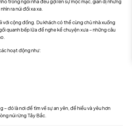
hỏ trong ngôi nhà đều gợi lên sự mộc mạc, giản dị nhưng
hìn ra núi đồi xa xa.
t nối với cộng đồng. Du khách có thể cùng chủ nhà xuống
ngồi quanh bếp lửa để nghe kể chuyện xưa – những câu
ào.
 các hoạt động như:
 – đó là nơi để tìm về sự an yên, để hiểu và yêu hơn
lòng núi rừng Tây Bắc.