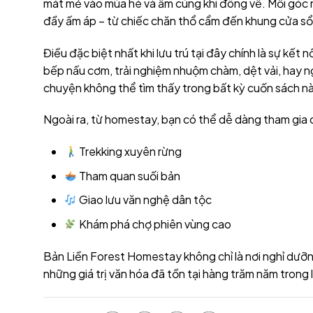
mát mẻ vào mùa hè và ấm cúng khi đông về. Mỗi góc n
đầy ấm áp – từ chiếc chăn thổ cẩm đến khung cửa sổ n
Điều đặc biệt nhất khi lưu trú tại đây chính là sự kế
bếp nấu cơm, trải nghiệm nhuộm chàm, dệt vải, hay 
chuyện không thể tìm thấy trong bất kỳ cuốn sách n
Ngoài ra, từ homestay, bạn có thể dễ dàng tham gia
Trekking xuyên rừng
Tham quan suối bản
Giao lưu văn nghệ dân tộc
Khám phá chợ phiên vùng cao
Bản Liền Forest Homestay không chỉ là nơi nghỉ dưỡng
những giá trị văn hóa đã tồn tại hàng trăm năm trong 