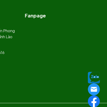
Fanpage
rấn Phong
ỉnh Lào
616