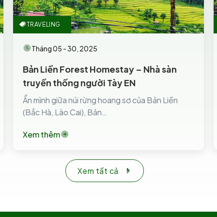
TRAVELING
Tháng 05 - 30, 2025
Bản Liền Forest Homestay – Nhà sàn
truyền thống người Tày EN
Ẩn mình giữa núi rừng hoang sơ của Bản Liền
(Bắc Hà, Lào Cai), Bản…
Xem thêm
Xem tất cả