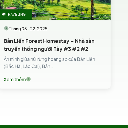
TRAVELING
Tháng 05 - 22, 2025
Bản Liền Forest Homestay – Nhà sàn
truyền thống người Tày #3 #2 #2
Ẩn mình giữa núi rừng hoang sơ của Bản Liền
(Bắc Hà, Lào Cai), Bản…
Xem thêm