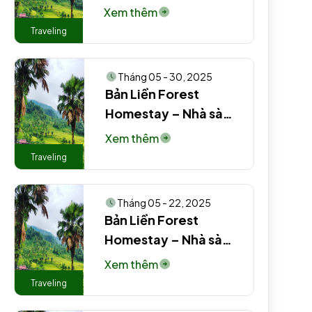
truyền thống người
Xem thêm
Tày #2 EN
Traveling
Tháng 05 - 30, 2025
Bản Liền Forest
Homestay – Nhà sàn
truyền thống người
Xem thêm
Tày EN
Traveling
Tháng 05 - 22, 2025
Bản Liền Forest
Homestay – Nhà sàn
truyền thống người
Xem thêm
Tày #3
Traveling