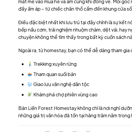
mát mẻ vào mùa hè và ấm cúng khi đông về. Mỗi góc n
đầy ấm áp – từ chiếc chăn thổ cẩm đến khung cửa sổ n
Điều đặc biệt nhất khi lưu trú tại đây chính là sự kế
bếp nấu cơm, trải nghiệm nhuộm chàm, dệt vải, hay 
chuyện không thể tìm thấy trong bất kỳ cuốn sách n
Ngoài ra, từ homestay, bạn có thể dễ dàng tham gia
Trekking xuyên rừng
Tham quan suối bản
Giao lưu văn nghệ dân tộc
Khám phá chợ phiên vùng cao
Bản Liền Forest Homestay không chỉ là nơi nghỉ dưỡng
những giá trị văn hóa đã tồn tại hàng trăm năm trong 