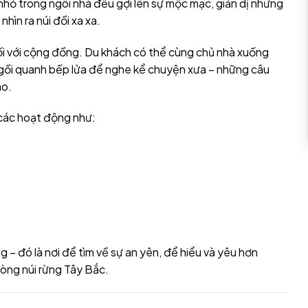
hỏ trong ngôi nhà đều gợi lên sự mộc mạc, giản dị nhưng
hìn ra núi đồi xa xa.
t nối với cộng đồng. Du khách có thể cùng chủ nhà xuống
ngồi quanh bếp lửa để nghe kể chuyện xưa – những câu
ào.
 các hoạt động như:
 – đó là nơi để tìm về sự an yên, để hiểu và yêu hơn
lòng núi rừng Tây Bắc.