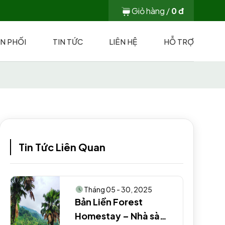
Giỏ hàng /
0
đ
N PHỐI
TIN TỨC
LIÊN HỆ
HỖ TRỢ
Tin Tức Liên Quan
Tháng 05 - 30, 2025
Bản Liền Forest
Homestay – Nhà sàn