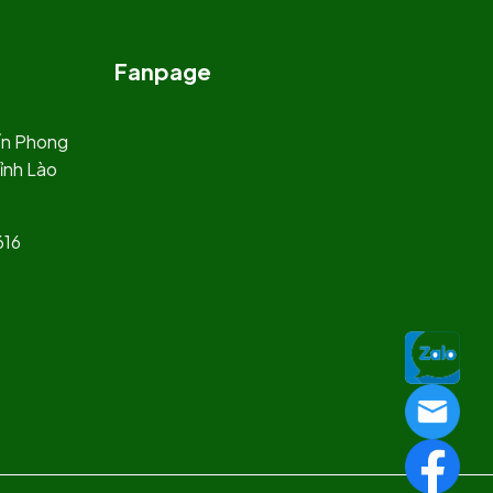
Fanpage
rấn Phong
ỉnh Lào
616