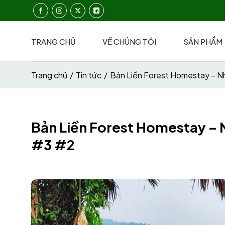
Chuyển
đến
nội
TRANG CHỦ
VỀ CHÚNG TÔI
SẢN PHẨM
dung
Trang chủ
/
Tin tức
/
Bản Liền Forest Homestay – N
Bản Liền Forest Homestay – 
#3 #2