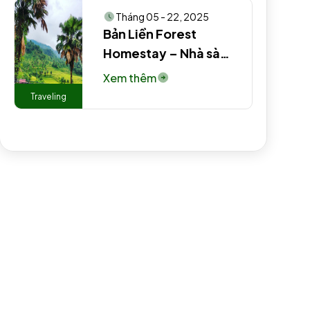
Tháng 05 - 22, 2025
Bản Liền Forest
Homestay – Nhà sàn
truyền thống người
Xem thêm
Tày #2 #3
Traveling