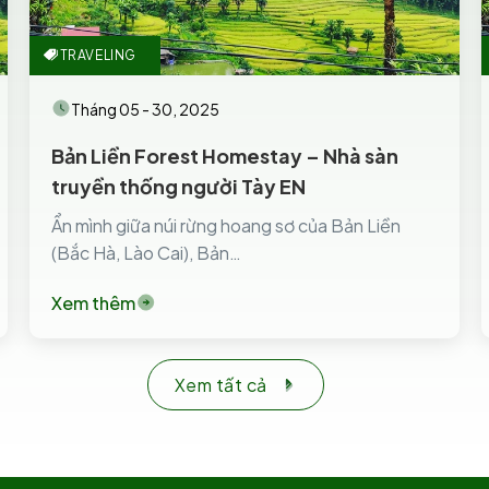
TRAVELING
Tháng 05 - 30, 2025
Bản Liền Forest Homestay – Nhà sàn
truyền thống người Tày EN
Ẩn mình giữa núi rừng hoang sơ của Bản Liền
(Bắc Hà, Lào Cai), Bản…
Xem thêm
Xem tất cả