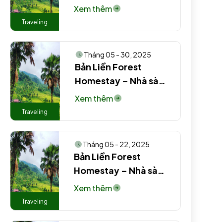
truyền thống người
Xem thêm
Tày #2 EN
Traveling
Tháng 05 - 30, 2025
Bản Liền Forest
Homestay – Nhà sàn
truyền thống người
Xem thêm
Tày EN
Traveling
Tháng 05 - 22, 2025
Bản Liền Forest
Homestay – Nhà sàn
truyền thống người
Xem thêm
Tày #3 #2
Traveling