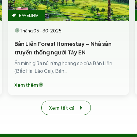
TRAVELING
Tháng 05 - 30, 2025
Bản Liền Forest Homestay – Nhà sàn
truyền thống người Tày EN
Ẩn mình giữa núi rừng hoang sơ của Bản Liền
(Bắc Hà, Lào Cai), Bản…
Xem thêm
Xem tất cả