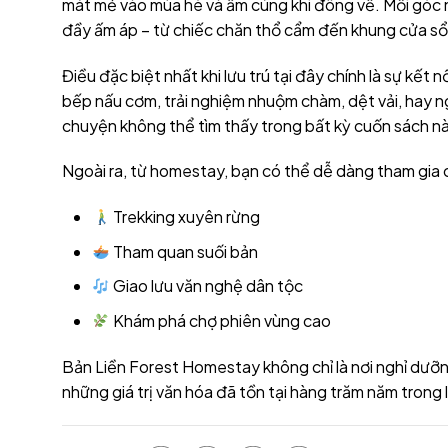
mát mẻ vào mùa hè và ấm cúng khi đông về. Mỗi góc n
đầy ấm áp – từ chiếc chăn thổ cẩm đến khung cửa sổ n
Điều đặc biệt nhất khi lưu trú tại đây chính là sự kế
bếp nấu cơm, trải nghiệm nhuộm chàm, dệt vải, hay 
chuyện không thể tìm thấy trong bất kỳ cuốn sách n
Ngoài ra, từ homestay, bạn có thể dễ dàng tham gia
Trekking xuyên rừng
Tham quan suối bản
Giao lưu văn nghệ dân tộc
Khám phá chợ phiên vùng cao
Bản Liền Forest Homestay không chỉ là nơi nghỉ dưỡng
những giá trị văn hóa đã tồn tại hàng trăm năm trong 