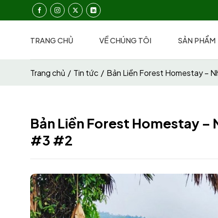
Chuyển
đến
nội
TRANG CHỦ
VỀ CHÚNG TÔI
SẢN PHẨM
dung
Trang chủ
/
Tin tức
/
Bản Liền Forest Homestay – N
Bản Liền Forest Homestay – 
#3 #2