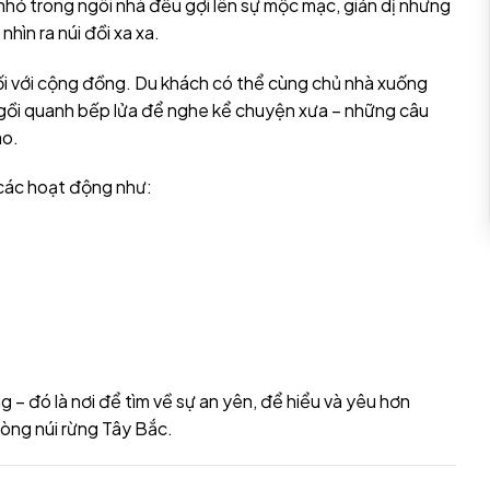
hỏ trong ngôi nhà đều gợi lên sự mộc mạc, giản dị nhưng
hìn ra núi đồi xa xa.
t nối với cộng đồng. Du khách có thể cùng chủ nhà xuống
ngồi quanh bếp lửa để nghe kể chuyện xưa – những câu
ào.
 các hoạt động như:
 – đó là nơi để tìm về sự an yên, để hiểu và yêu hơn
lòng núi rừng Tây Bắc.