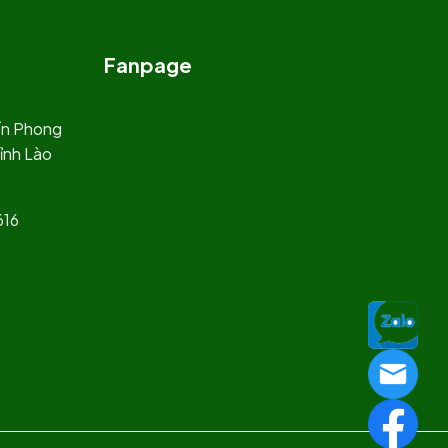
Fanpage
rấn Phong
ỉnh Lào
616