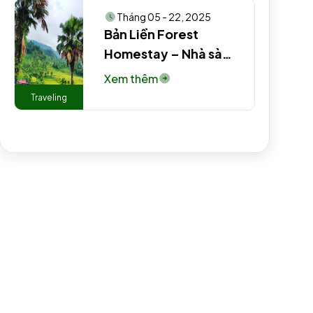
Tháng 05 - 22, 2025
Bản Liền Forest
Homestay – Nhà sàn
truyền thống người
Xem thêm
Tày #2 #2 #2
Traveling