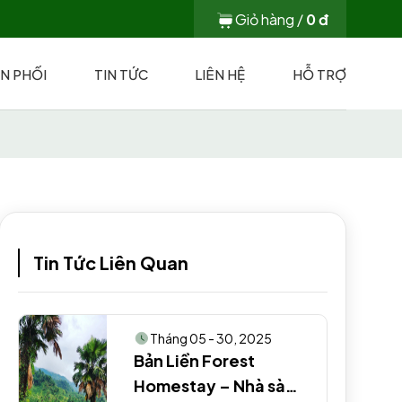
Giỏ hàng /
0
đ
N PHỐI
TIN TỨC
LIÊN HỆ
HỖ TRỢ
Tin Tức Liên Quan
Tháng 05 - 30, 2025
Bản Liền Forest
Homestay – Nhà sàn