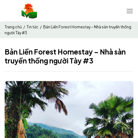
Chuyển
đến
nội
dung
Trang chủ
/
Tin tức
/
Bản Liền Forest Homestay – Nhà sàn truyền thống
người Tày #3
Bản Liền Forest Homestay – Nhà sàn
truyền thống người Tày #3