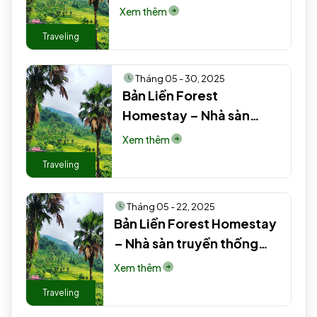
truyền thống người Tày
Xem thêm
#2 EN
Traveling
Tháng 05 - 30, 2025
Bản Liền Forest
Homestay – Nhà sàn
truyền thống người Tày
Xem thêm
EN
Traveling
Tháng 05 - 22, 2025
Bản Liền Forest Homestay
– Nhà sàn truyền thống
người Tày #2 #2 #2 #2
Xem thêm
Traveling