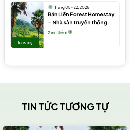
Tháng 05 - 22, 2025
Bản Liền Forest Homestay
– Nhà sàn truyền thống
người Tày #3 #2 #2
Xem thêm
Traveling
TIN TỨC TƯƠNG TỰ